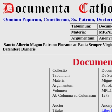
Tabulinum:
Docume
Materia:
MIGNE
Argumentum:
Anonym
Sancto Alberto Magno Patrono Plorante ac Beata Semper Virgin
Defendere Digneris.
Documen
Collectio
Docume
Tabulinum
De Scri
Materia
Migne
Argumentum
Patrolo
Volumen
MPL1
Ab Columna ad Culumnam
1273 -
Auctor
Anonym
Titulus
Liber