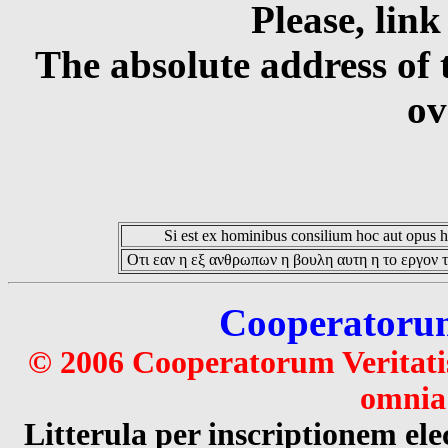
Please, link
The absolute address of 
ov
Si est ex hominibus consilium hoc aut opus hoc
Οτι εαν η εξ ανθρωπων η βουλη αυτη η το εργον τ
Cooperatorum 
© 2006 Cooperatorum Veritatis
omnia 
Litterula per inscriptionem 