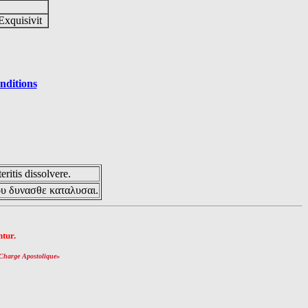
Exquisivit
nditions
eritis dissolvere.
ου δυνασθε καταλυσαι.
tur.
Charge Apostolique
»