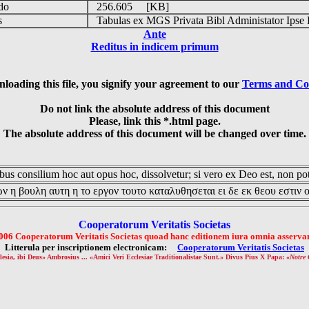
udo
256.605 [KB]
is
Tabulas ex MGS Privata Bibl Administator Ipse 
Ante
Reditus in indicem primum
loading this file, you signify your agreement to our
Terms and Co
Do not link the absolute address of this document
Please, link this *.html page.
The absolute address of this document will be changed over time.
us consilium hoc aut opus hoc, dissolvetur; si vero ex Deo est, non pot
ν η βουλη αυτη η το εργον τουτο καταλυθησεται ει δε εκ θεου εστιν 
Cooperatorum Veritatis Societas
006 Cooperatorum Veritatis Societas quoad hanc editionem iura omnia asservan
Litterula per inscriptionem electronicam:
Cooperatorum Veritatis Societas
lesia, ibi Deus» Ambrosius ... «Amici Veri Ecclesiae Traditionalistae Sunt.» Divus Pius X Papa: «
Notre 