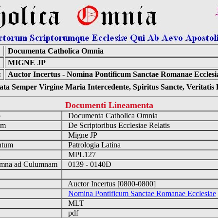
Documenta Catholica Omnia
MIGNE JP
:
Auctor Incertus - Nomina Pontificum Sanctae Romanae Ecclesi
ta Semper Virgine Maria Intercedente, Spiritus Sancte, Veritati
Documenti Lineamenta
o
Documenta Catholica Omnia
um
De Scriptoribus Ecclesiae Relatis
Migne JP
ntum
Patrologia Latina
n
MPL127
mna ad Culumnam
0139 - 0140D
Auctor Incertus [0800-0800]
Nomina Pontificum Sanctae Romanae Ecclesiae
MLT
pdf