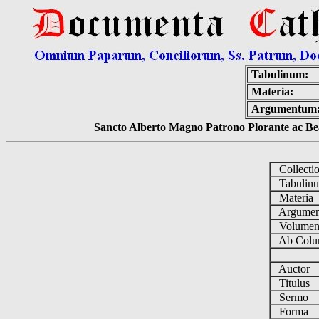
Tabulinum:
Materia:
Argumentum
Sancto Alberto Magno Patrono Plorante ac Bea
Collecti
Tabulin
Materia
Argume
Volume
Ab Colu
Auctor
Titulus
Sermo
Forma