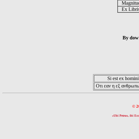
Magnit
Ex Libr
By down
Si est ex hominib
Οτι εαν η εξ ανθρωπω
© 2
«Ubi Petrus, ibi Ecc