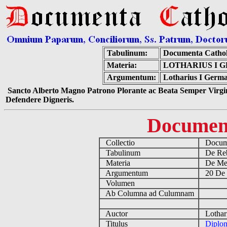
Tabulinum:
Documenta Cathol
Materia:
LOTHARIUS I 
Argumentum:
Lotharius I Germa
Sancto Alberto Magno Patrono Plorante ac Beata Semper Virgin
Defendere Digneris.
Documen
Collectio
Docume
Tabulinum
De Reb
Materia
De Medi
Argumentum
20 De 
Volumen
Ab Columna ad Culumnam
Auctor
Lothari
Titulus
Diplom