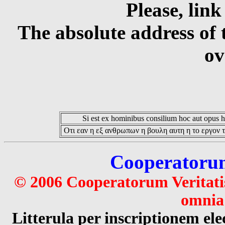
Please, link
The absolute address of 
ov
Si est ex hominibus consilium hoc aut opus hoc
Οτι εαν η εξ ανθρωπων η βουλη αυτη η το εργον τ
Cooperatorum 
© 2006 Cooperatorum Veritatis
omnia 
Litterula per inscriptionem 