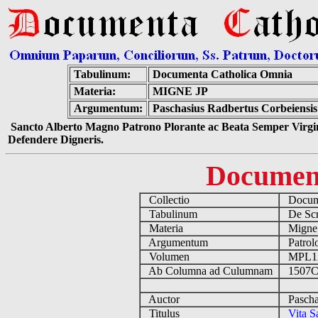
Tabulinum:
Documenta Catholica Omnia
Materia:
MIGNE JP
Argumentum:
Paschasius Radbertus Corbeiensis 
Sancto Alberto Magno Patrono Plorante ac Beata Semper Virgin
Defendere Digneris.
Documen
Collectio
Docume
Tabulinum
De Scri
Materia
Migne
Argumentum
Patrolo
Volumen
MPL1
Ab Columna ad Culumnam
1507C
Auctor
Paschas
Titulus
Vita S