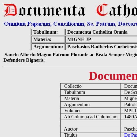
Tabulinum:
Documenta Catholica Omnia
Materia:
MIGNE JP
Argumentum:
Paschasius Radbertus Corbeiensis
Sancto Alberto Magno Patrono Plorante ac Beata Semper Virgin
Defendere Digneris.
Documen
Collectio
Docume
Tabulinum
De Scri
Materia
Migne
Argumentum
Patrolo
Volumen
MPL1
Ab Columna ad Culumnam
1489A
Auctor
Paschas
Titulus
De Pas