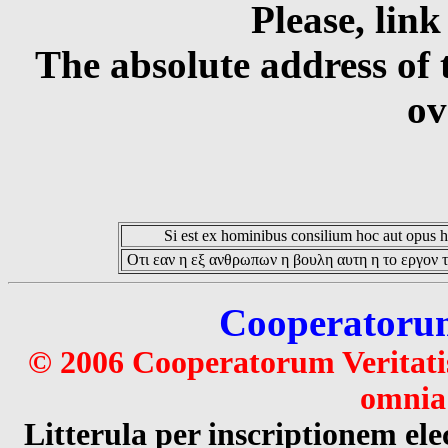
Please, link
The absolute address of 
ov
Si est ex hominibus consilium hoc aut opus hoc
Οτι εαν η εξ ανθρωπων η βουλη αυτη η το εργον τ
Cooperatorum 
© 2006 Cooperatorum Veritatis
omnia 
Litterula per inscriptionem 