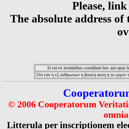
Please, link
The absolute address of 
ov
Si est ex hominibus consilium hoc aut opus hoc
Οτι εαν η εξ ανθρωπων η βουλη αυτη η το εργον τ
Cooperatorum 
© 2006 Cooperatorum Veritatis
omnia 
Litterula per inscriptionem 