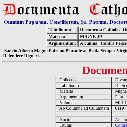
Tabulinum:
Documenta Catholica O
Materia:
MIGNE JP
Argumentum:
Alcuinus - Contra Felic
Sancto Alberto Magno Patrono Plorante ac Beata Semper Virgin
Defendere Digneris.
Documen
Collectio
Docume
Tabulinum
De Scri
Materia
Migne
Argumentum
Patrolo
Volumen
MPL1
Ab Columna ad Culumnam
0119 -
Auctor
Alcuin
Titulus
Contra