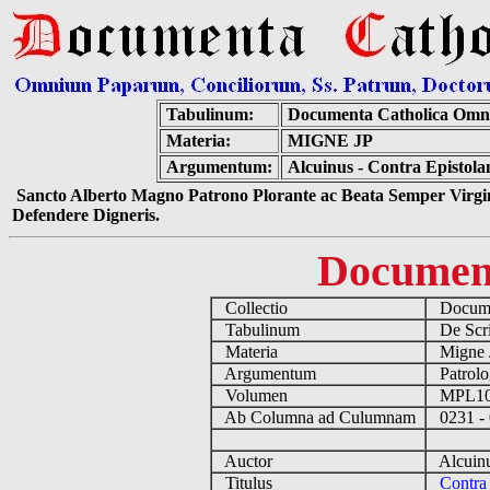
Tabulinum:
Documenta Catholica Omn
Materia:
MIGNE JP
Argumentum:
Alcuinus - Contra Epistol
Sancto Alberto Magno Patrono Plorante ac Beata Semper Virgin
Defendere Digneris.
Documen
Collectio
Documen
Tabulinum
De Scrip
Materia
Migne
Argumentum
Patrolo
Volumen
MPL1
Ab Columna ad Culumnam
0231 -
Auctor
Alcuinu
Titulus
Contra