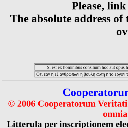
Please, link
The absolute address of 
ov
Si est ex hominibus consilium hoc aut opus hoc
Οτι εαν η εξ ανθρωπων η βουλη αυτη η το εργον τ
Cooperatorum 
© 2006 Cooperatorum Veritatis
omnia 
Litterula per inscriptionem 