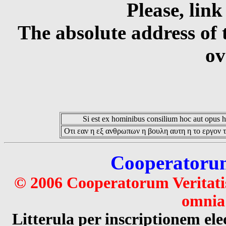
Please, link
The absolute address of 
ov
Si est ex hominibus consilium hoc aut opus hoc
Οτι εαν η εξ ανθρωπων η βουλη αυτη η το εργον τ
Cooperatorum 
© 2006 Cooperatorum Veritatis
omnia 
Litterula per inscriptionem 