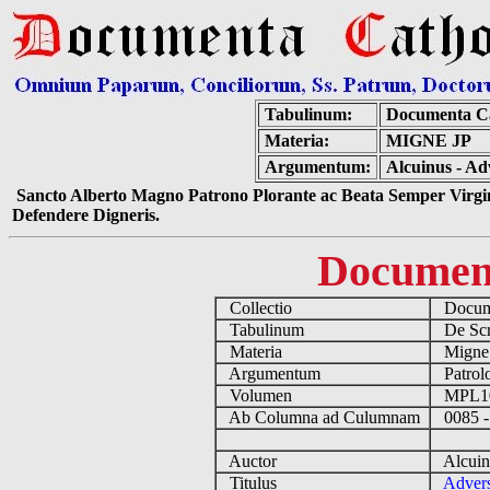
Tabulinum:
Documenta Ca
Materia:
MIGNE JP
Argumentum:
Alcuinus - Adv
Sancto Alberto Magno Patrono Plorante ac Beata Semper Virgin
Defendere Digneris.
Documen
Collectio
Docume
Tabulinum
De Scri
Materia
Migne
Argumentum
Patrolo
Volumen
MPL1
Ab Columna ad Culumnam
0085 -
Auctor
Alcuin
Titulus
Advers