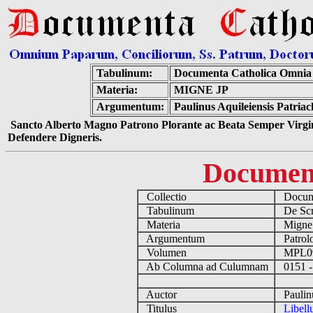
Tabulinum:
Documenta Catholica Omnia
Materia:
MIGNE JP
Argumentum:
Paulinus Aquileiensis Patria
Sancto Alberto Magno Patrono Plorante ac Beata Semper Virgin
Defendere Digneris.
Documen
Collectio
Docume
Tabulinum
De Scri
Materia
Migne
Argumentum
Patrolo
Volumen
MPL0
Ab Columna ad Culumnam
0151 -
Auctor
Paulinu
Titulus
Libell