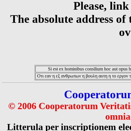
Please, link
The absolute address of 
ov
Si est ex hominibus consilium hoc aut opus hoc
Οτι εαν η εξ ανθρωπων η βουλη αυτη η το εργον τ
Cooperatorum 
© 2006 Cooperatorum Veritatis
omnia 
Litterula per inscriptionem 