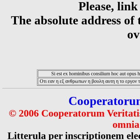
Please, link
The absolute address of 
ov
Si est ex hominibus consilium hoc aut opus hoc
Οτι εαν η εξ ανθρωπων η βουλη αυτη η το εργον τ
Cooperatorum 
© 2006 Cooperatorum Veritatis
omnia 
Litterula per inscriptionem 