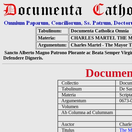
Tabulinum:
Documenta Catholica Omnia
Materia:
CHARLES MARTEL THE M
Argumentum:
Charles Martel - The Mayor T
Sancto Alberto Magno Patrono Plorante ac Beata Semper Virgin
Defendere Digneris.
Documen
Collectio
Docume
Tabulinum
De Sanc
Materia
Script
Argumentum
0673-07
Volumen
Ab Columna ad Culumnam
Auctor
Charles
Titulus
The Ma