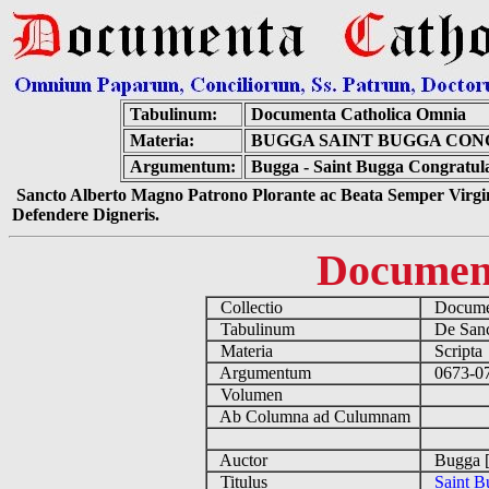
Tabulinum:
Documenta Catholica Omnia
Materia:
BUGGA SAINT BUGGA CONG
Argumentum:
Bugga - Saint Bugga Congratulat
Sancto Alberto Magno Patrono Plorante ac Beata Semper Virgin
Defendere Digneris.
Documen
Collectio
Documen
Tabulinum
De Sanct
Materia
Script
Argumentum
0673-075
Volumen
Ab Columna ad Culumnam
Auctor
Bugga [
Titulus
Saint B