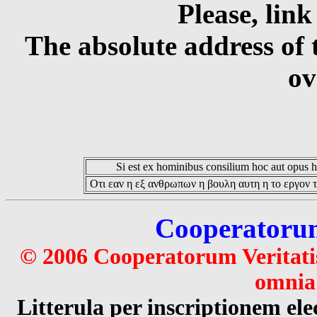
Please, link
The absolute address of 
ov
Si est ex hominibus consilium hoc aut opus hoc
Οτι εαν η εξ ανθρωπων η βουλη αυτη η το εργον τ
Cooperatorum 
© 2006 Cooperatorum Veritatis
omnia 
Litterula per inscriptionem 