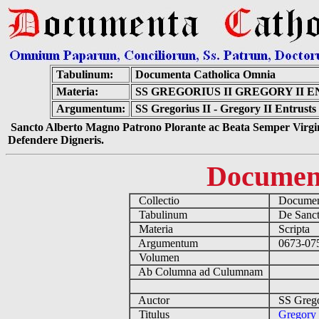
Tabulinum:
Documenta Catholica Omnia
Materia:
SS GREGORIUS II GREGORY II 
Argumentum:
SS Gregorius II - Gregory II Entrust
Sancto Alberto Magno Patrono Plorante ac Beata Semper Virgin
Defendere Digneris.
Documen
Collectio
Document
Tabulinum
De Sancti
Materia
Scripta
Argumentum
0673-0754
Volumen
Ab Columna ad Culumnam
Auctor
SS Gregor
Titulus
Gregory 