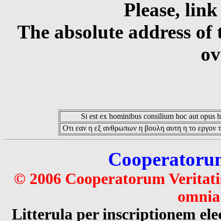
Please, link
The absolute address of 
ov
Si est ex hominibus consilium hoc aut opus hoc
Οτι εαν η εξ ανθρωπων η βουλη αυτη η το εργον τ
Cooperatorum 
© 2006 Cooperatorum Veritatis
omnia 
Litterula per inscriptionem 