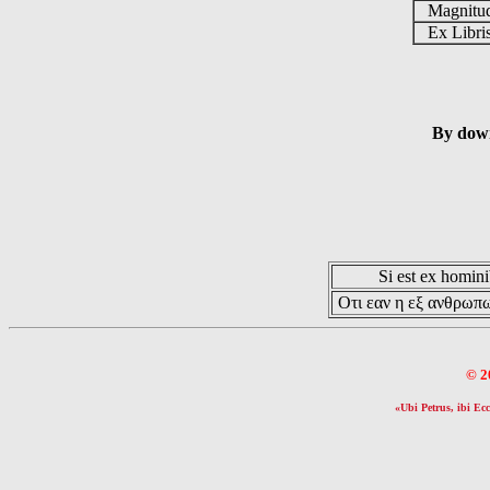
Magnit
Ex Libr
By down
Si est ex hominib
Οτι εαν η εξ ανθρωπω
© 2
«Ubi Petrus, ibi Ecc