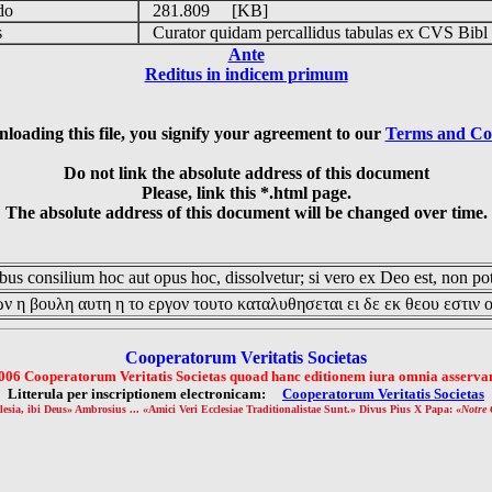
udo
281.809 [KB]
is
Curator quidam percallidus tabulas ex CVS Bibl
Ante
Reditus in indicem primum
loading this file, you signify your agreement to our
Terms and Co
Do not link the absolute address of this document
Please, link this *.html page.
The absolute address of this document will be changed over time.
us consilium hoc aut opus hoc, dissolvetur; si vero ex Deo est, non pot
ν η βουλη αυτη η το εργον τουτο καταλυθησεται ει δε εκ θεου εστιν 
Cooperatorum Veritatis Societas
006 Cooperatorum Veritatis Societas quoad hanc editionem iura omnia asservan
Litterula per inscriptionem electronicam:
Cooperatorum Veritatis Societas
lesia, ibi Deus» Ambrosius ... «Amici Veri Ecclesiae Traditionalistae Sunt.» Divus Pius X Papa: «
Notre 