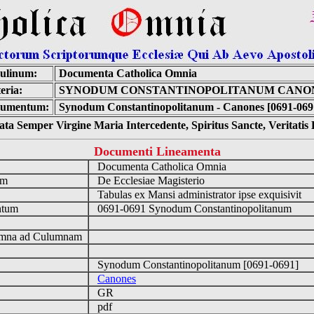
ulinum:
Documenta Catholica Omnia
eria:
SYNODUM CONSTANTINOPOLITANUM CANO
umentum:
Synodum Constantinopolitanum - Canones [0691-069
ta Semper Virgine Maria Intercedente, Spiritus Sancte, Veritati
Documenti Lineamenta
o
Documenta Catholica Omnia
um
De Ecclesiae Magisterio
Tabulas ex Mansi administrator ipse exquisivit
ntum
0691-0691 Synodum Constantinopolitanum
n
mna ad Culumnam
Synodum Constantinopolitanum [0691-0691]
Canones
GR
pdf