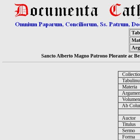
Tab
Mat
Arg
Sancto Alberto Magno Patrono Plorante ac Bea
Collecti
Tabulin
Materia
Argume
Volume
Ab Colu
Auctor
Titulus
Sermo
Forma