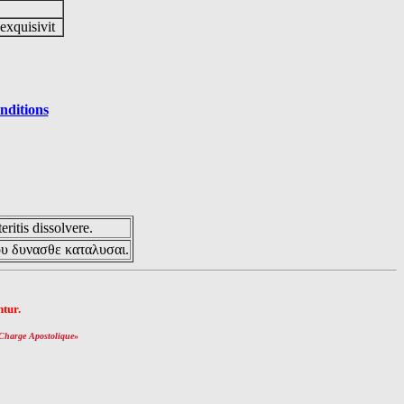
 exquisivit
nditions
eritis dissolvere.
ου δυνασθε καταλυσαι.
tur.
Charge Apostolique
»