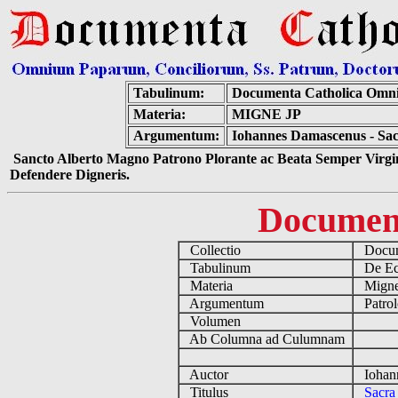
Tabulinum:
Documenta Catholica Omn
Materia:
MIGNE JP
Argumentum:
Iohannes Damascenus - Sacr
Sancto Alberto Magno Patrono Plorante ac Beata Semper Virgin
Defendere Digneris.
Documen
Collectio
Docume
Tabulinum
De Ecc
Materia
Migne
Argumentum
Patrol
Volumen
Ab Columna ad Culumnam
Auctor
Iohann
Titulus
Sacra