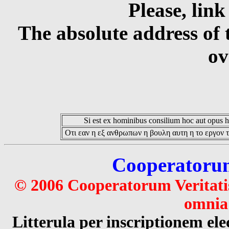
Please, link
The absolute address of 
ov
Si est ex hominibus consilium hoc aut opus hoc
Οτι εαν η εξ ανθρωπων η βουλη αυτη η το εργον τ
Cooperatorum 
© 2006 Cooperatorum Veritatis
omnia 
Litterula per inscriptionem 