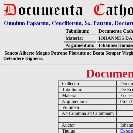
Tabulinum:
Documenta Cath
Materia:
IOHANNES DA
Argumentum:
Iohannes Damasce
Sancto Alberto Magno Patrono Plorante ac Beata Semper Virgin
Defendere Digneris.
Documen
Collectio
Docume
Tabulinum
De Eccl
Materia
Ecclesi
Argumentum
0675-07
Volumen
Ab Columna ad Culumnam
Auctor
Iohann
Titulus
Exposit