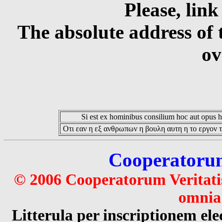
Please, link
The absolute address of 
ov
Si est ex hominibus consilium hoc aut opus hoc
Οτι εαν η εξ ανθρωπων η βουλη αυτη η το εργον τ
Cooperatorum 
© 2006 Cooperatorum Veritatis
omnia 
Litterula per inscriptionem 