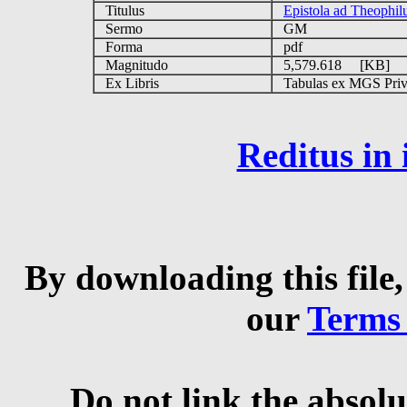
Titulus
Epistola ad Theophi
Sermo
GM
Forma
pdf
Magnitudo
5,579.618 [KB]
Ex Libris
Tabulas ex MGS Privat
Reditus in
By downloading this file,
our
Terms
Do not link the absolu