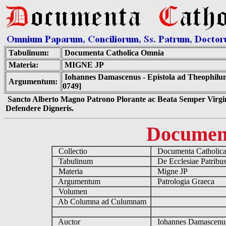
Tabulinum:
Documenta Catholica Omnia
Materia:
MIGNE JP
Iohannes Damascenus - Epistola ad Theophilum
Argumentum:
0749]
Sancto Alberto Magno Patrono Plorante ac Beata Semper Virgin
Defendere Digneris.
Documen
Collectio
Documenta Catholic
Tabulinum
De Ecclesiae Patribu
Materia
Migne JP
Argumentum
Patrologia Graeca
Volumen
Ab Columna ad Culumnam
Auctor
Iohannes Damascenu