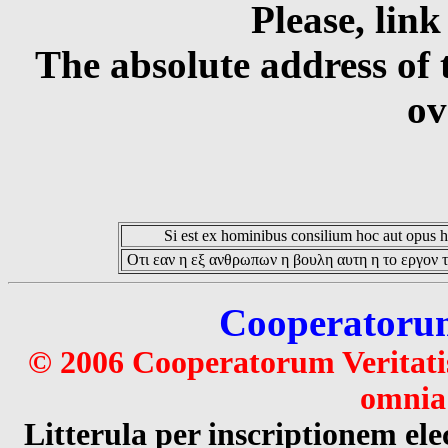
Please, link
The absolute address of 
ov
Si est ex hominibus consilium hoc aut opus hoc
Οτι εαν η εξ ανθρωπων η βουλη αυτη η το εργον τ
Cooperatorum 
© 2006 Cooperatorum Veritatis
omnia 
Litterula per inscriptionem 