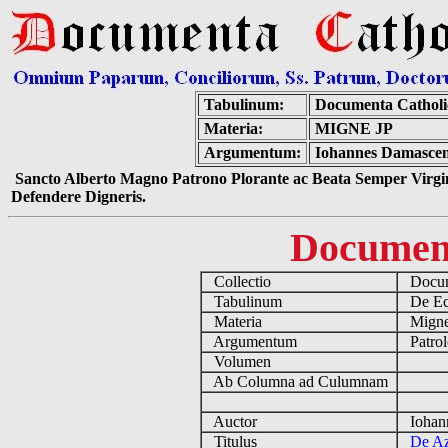
Tabulinum:
Documenta Cathol
Materia:
MIGNE JP
Argumentum:
Iohannes Damascen
Sancto Alberto Magno Patrono Plorante ac Beata Semper Virgin
Defendere Digneris.
Documen
Collectio
Docume
Tabulinum
De Ecc
Materia
Migne
Argumentum
Patrol
Volumen
Ab Columna ad Culumnam
Auctor
Iohann
Titulus
De Az