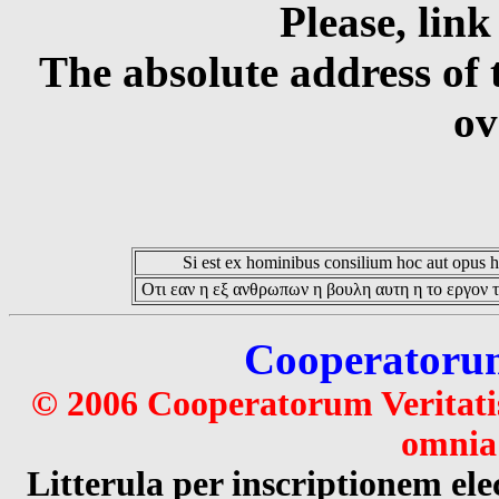
Please, link
The absolute address of 
ov
Si est ex hominibus consilium hoc aut opus hoc
Οτι εαν η εξ ανθρωπων η βουλη αυτη η το εργον τ
Cooperatorum 
© 2006 Cooperatorum Veritatis
omnia 
Litterula per inscriptionem 