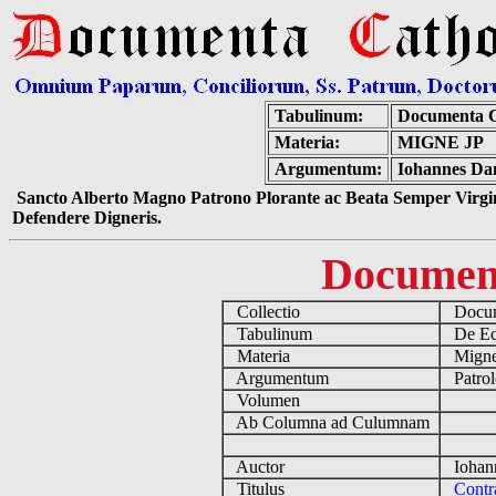
Tabulinum:
Documenta C
Materia:
MIGNE JP
Argumentum:
Iohannes Dam
Sancto Alberto Magno Patrono Plorante ac Beata Semper Virgin
Defendere Digneris.
Documen
Collectio
Docume
Tabulinum
De Ecc
Materia
Migne
Argumentum
Patrol
Volumen
Ab Columna ad Culumnam
Auctor
Iohann
Titulus
Contr