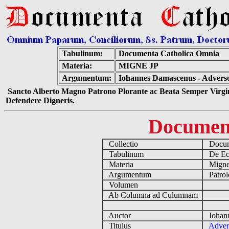
Tabulinum:
Documenta Catholica Omnia
Materia:
MIGNE JP
Argumentum:
Iohannes Damascenus - Advers
Sancto Alberto Magno Patrono Plorante ac Beata Semper Virgin
Defendere Digneris.
Documen
Collectio
Docume
Tabulinum
De Eccl
Materia
Migne
Argumentum
Patrol
Volumen
Ab Columna ad Culumnam
Auctor
Iohann
Titulus
Adver