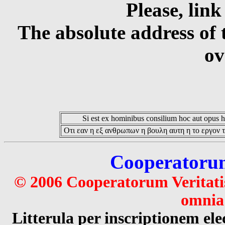
Please, link
The absolute address of 
ov
Si est ex hominibus consilium hoc aut opus hoc
Οτι εαν η εξ ανθρωπων η βουλη αυτη η το εργον τ
Cooperatorum 
© 2006 Cooperatorum Veritatis
omnia 
Litterula per inscriptionem 