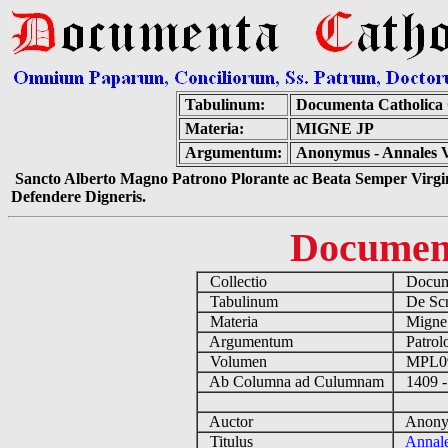
Tabulinum:
Documenta Catholica
Materia:
MIGNE JP
Argumentum:
Anonymus - Annales V
Sancto Alberto Magno Patrono Plorante ac Beata Semper Virgin
Defendere Digneris.
Documen
Collectio
Docume
Tabulinum
De Scri
Materia
Migne
Argumentum
Patrolo
Volumen
MPL0
Ab Columna ad Culumnam
1409 -
Auctor
Anonym
Titulus
Annal