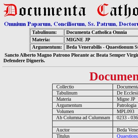
Tabulinum:
Documenta Catholica Omnia
Materia:
MIGNE JP
Argumentum:
Beda Venerabilis - Quaestionum S
Sancto Alberto Magno Patrono Plorante ac Beata Semper Virgin
Defendere Digneris.
Documen
Collectio
Documenta
Tabulinum
De Ecclesia
Materia
Migne JP
Argumentum
Patrologia
Volumen
MPL093
Ab Columna ad Culumnam
0233 - 03
Auctor
Beda Vener
Titulus
Quaestionu