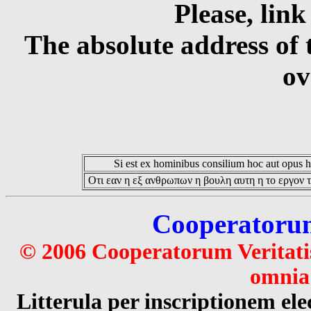
Please, link
The absolute address of 
ov
Si est ex hominibus consilium hoc aut opus hoc
Οτι εαν η εξ ανθρωπων η βουλη αυτη η το εργον τ
Cooperatorum 
© 2006 Cooperatorum Veritatis
omnia 
Litterula per inscriptionem 