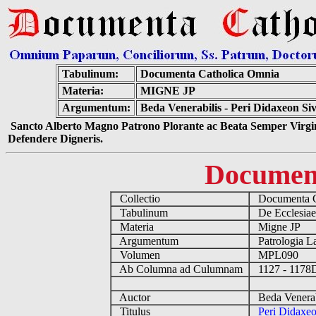
Tabulinum:
Documenta Catholica Omnia
Materia:
MIGNE JP
Argumentum:
Beda Venerabilis - Peri Didaxeon Si
Sancto Alberto Magno Patrono Plorante ac Beata Semper Virgin
Defendere Digneris.
Documen
Collectio
Documenta C
Tabulinum
De Ecclesiae
Materia
Migne JP
Argumentum
Patrologia L
Volumen
MPL090
Ab Columna ad Culumnam
1127 - 117
Auctor
Beda Venerab
Titulus
Peri Didaxeo