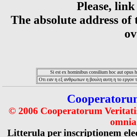
Please, link
The absolute address of 
ov
Si est ex hominibus consilium hoc aut opus hoc
Οτι εαν η εξ ανθρωπων η βουλη αυτη η το εργον τ
Cooperatorum 
© 2006 Cooperatorum Veritatis
omnia 
Litterula per inscriptionem 