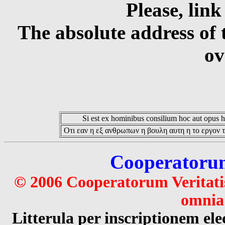
Please, link
The absolute address of 
ov
Si est ex hominibus consilium hoc aut opus hoc
Οτι εαν η εξ ανθρωπων η βουλη αυτη η το εργον τ
Cooperatorum 
© 2006 Cooperatorum Veritatis
omnia 
Litterula per inscriptionem 