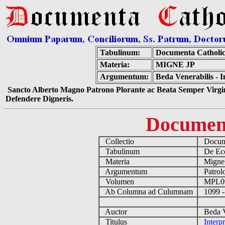
Tabulinum:
Documenta Catholi
Materia:
MIGNE JP
Argumentum:
Beda Venerabilis - I
Sancto Alberto Magno Patrono Plorante ac Beata Semper Virgin
Defendere Digneris.
Documen
Collectio
Docume
Tabulinum
De Eccl
Materia
Migne
Argumentum
Patrolo
Volumen
MPL0
Ab Columna ad Culumnam
1099 -
Auctor
Beda Ve
Titulus
Interpr