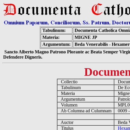
Tabulinum:
Documenta Catholica Omni
Materia:
MIGNE JP
Argumentum:
Beda Venerabilis - Hexamer
Sancto Alberto Magno Patrono Plorante ac Beata Semper Virgin
Defendere Digneris.
Documen
Collectio
Docume
Tabulinum
De Eccl
Materia
Migne
Argumentum
Patrolo
Volumen
MPL0
Ab Columna ad Culumnam
0009 -
Auctor
Beda Ve
Titulus
Hexame