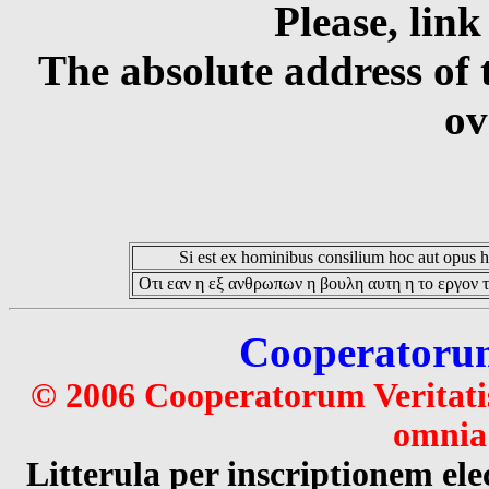
Please, link
The absolute address of 
ov
Si est ex hominibus consilium hoc aut opus hoc
Οτι εαν η εξ ανθρωπων η βουλη αυτη η το εργον τ
Cooperatorum 
© 2006 Cooperatorum Veritatis
omnia 
Litterula per inscriptionem 