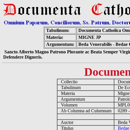
Tabulinum:
Documenta Catholica Om
Materia:
MIGNE JP
Argumentum:
Beda Venerabilis - Bedae
Sancto Alberto Magno Patrono Plorante ac Beata Semper Virgin
Defendere Digneris.
Documen
Collectio
Docume
Tabulinum
De Eccl
Materia
Migne
Argumentum
Patrolo
Volumen
MPL0
Ab Columna ad Culumnam
0289 -
Auctor
Beda Ve
Titulus
Bedae