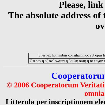
Please, link
The absolute address of 
ov
Si est ex hominibus consilium hoc aut opus hoc
Οτι εαν η εξ ανθρωπων η βουλη αυτη η το εργον τ
Cooperatorum 
© 2006 Cooperatorum Veritatis
omnia 
Litterula per inscriptionem 