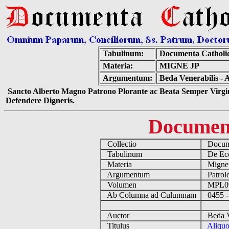
Tabulinum:
Documenta Catholi
Materia:
MIGNE JP
Argumentum:
Beda Venerabilis - 
Sancto Alberto Magno Patrono Plorante ac Beata Semper Virgin
Defendere Digneris.
Documen
Collectio
Docume
Tabulinum
De Eccl
Materia
Migne
Argumentum
Patrolo
Volumen
MPL0
Ab Columna ad Culumnam
0455 -
Auctor
Beda Ve
Titulus
Aliquo