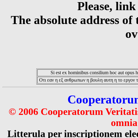
Please, link
The absolute address of 
ov
Si est ex hominibus consilium hoc aut opus hoc
Οτι εαν η εξ ανθρωπων η βουλη αυτη η το εργον τ
Cooperatorum 
© 2006 Cooperatorum Veritatis
omnia 
Litterula per inscriptionem 