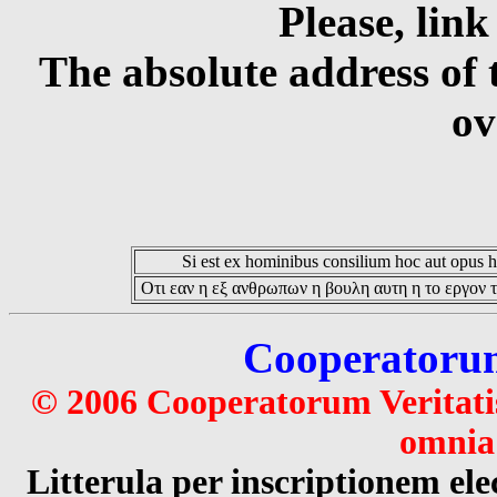
Please, link
The absolute address of 
ov
Si est ex hominibus consilium hoc aut opus hoc
Οτι εαν η εξ ανθρωπων η βουλη αυτη η το εργον τ
Cooperatorum 
© 2006 Cooperatorum Veritatis
omnia 
Litterula per inscriptionem 