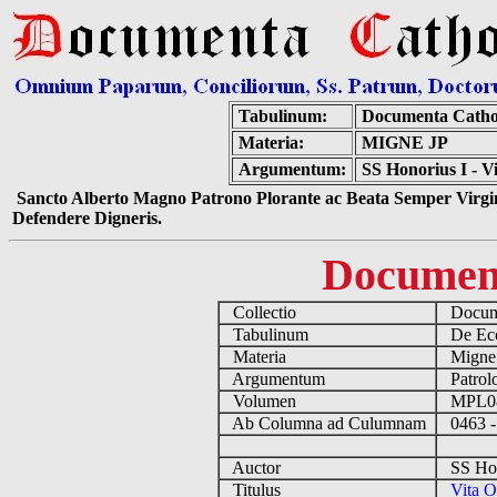
Tabulinum:
Documenta Catho
Materia:
MIGNE JP
Argumentum:
SS Honorius I - V
Sancto Alberto Magno Patrono Plorante ac Beata Semper Virgin
Defendere Digneris.
Documen
Collectio
Docume
Tabulinum
De Eccl
Materia
Migne
Argumentum
Patrolo
Volumen
MPL0
Ab Columna ad Culumnam
0463 -
Auctor
SS Hono
Titulus
Vita O