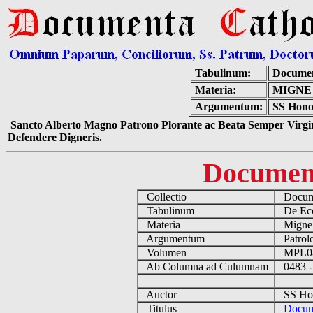
Tabulinum:
Documen
Materia:
MIGNE
Argumentum:
SS Honor
Sancto Alberto Magno Patrono Plorante ac Beata Semper Virgin
Defendere Digneris.
Documen
Collectio
Docume
Tabulinum
De Eccl
Materia
Migne
Argumentum
Patrolo
Volumen
MPL0
Ab Columna ad Culumnam
0483 -
Auctor
SS Hono
Titulus
Docum