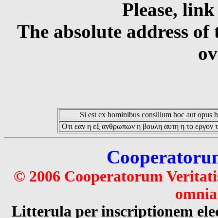
Please, link
The absolute address of 
ov
Si est ex hominibus consilium hoc aut opus hoc
Οτι εαν η εξ ανθρωπων η βουλη αυτη η το εργον τ
Cooperatorum 
© 2006 Cooperatorum Veritatis
omnia 
Litterula per inscriptionem 