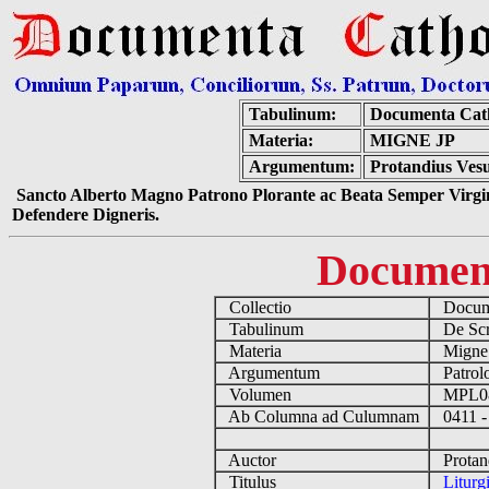
Tabulinum:
Documenta Cat
Materia:
MIGNE JP
Argumentum:
Protandius Vesu
Sancto Alberto Magno Patrono Plorante ac Beata Semper Virgin
Defendere Digneris.
Documen
Collectio
Docume
Tabulinum
De Scri
Materia
Migne
Argumentum
Patrolo
Volumen
MPL0
Ab Columna ad Culumnam
0411 -
Auctor
Protand
Titulus
Liturg