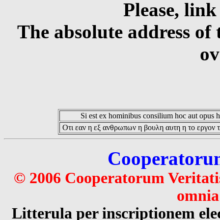
Please, link
The absolute address of 
ov
Si est ex hominibus consilium hoc aut opus hoc
Οτι εαν η εξ ανθρωπων η βουλη αυτη η το εργον τ
Cooperatorum 
© 2006 Cooperatorum Veritatis
omnia 
Litterula per inscriptionem 