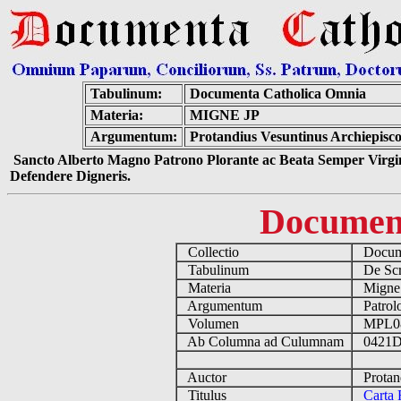
Tabulinum:
Documenta Catholica Omnia
Materia:
MIGNE JP
Argumentum:
Protandius Vesuntinus Archiepisco
Sancto Alberto Magno Patrono Plorante ac Beata Semper Virgin
Defendere Digneris.
Documen
Collectio
Docume
Tabulinum
De Scri
Materia
Migne
Argumentum
Patrolo
Volumen
MPL0
Ab Columna ad Culumnam
0421D
Auctor
Protand
Titulus
Carta 