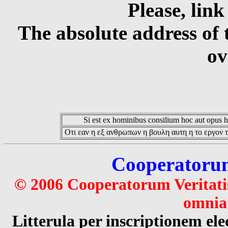
Please, link
The absolute address of 
ov
Si est ex hominibus consilium hoc aut opus hoc
Οτι εαν η εξ ανθρωπων η βουλη αυτη η το εργον τ
Cooperatorum 
© 2006 Cooperatorum Veritatis
omnia 
Litterula per inscriptionem 