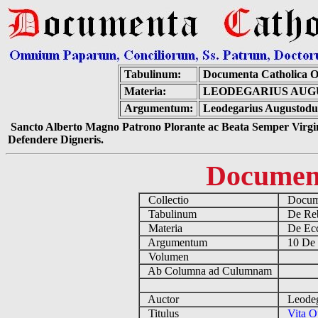
Tabulinum:
Documenta Catholica 
Materia:
LEODEGARIUS AUG
Argumentum:
Leodegarius Augustodun
Sancto Alberto Magno Patrono Plorante ac Beata Semper Virgin
Defendere Digneris.
Documen
Collectio
Docume
Tabulinum
De Reb
Materia
De Eccl
Argumentum
10 De 
Volumen
Ab Columna ad Culumnam
Auctor
Leodega
Titulus
Vita O