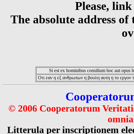
Please, link
The absolute address of 
ov
Si est ex hominibus consilium hoc aut opus hoc
Οτι εαν η εξ ανθρωπων η βουλη αυτη η το εργον τ
Cooperatorum 
© 2006 Cooperatorum Veritatis
omnia 
Litterula per inscriptionem 