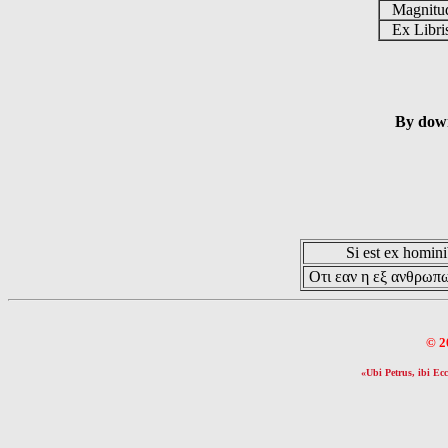
Magnit
Ex Libr
By down
Si est ex hominib
Οτι εαν η εξ ανθρωπω
© 2
«Ubi Petrus, ibi Ecc