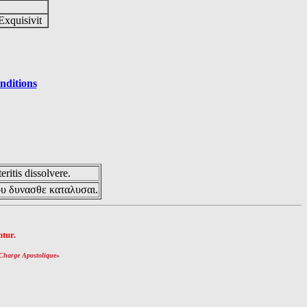
Exquisivit
nditions
eritis dissolvere.
ου δυνασθε καταλυσαι.
tur.
Charge Apostolique
»