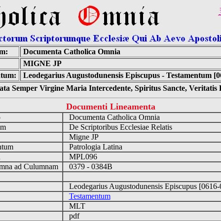
m:
Documenta Catholica Omnia
MIGNE JP
tum:
Leodegarius Augustodunensis Episcupus - Testamentum [0
ta Semper Virgine Maria Intercedente, Spiritus Sancte, Veritati
Documenti Lineamenta
o
Documenta Catholica Omnia
um
De Scriptoribus Ecclesiae Relatis
Migne JP
ntum
Patrologia Latina
n
MPL096
mna ad Culumnam
0379 - 0384B
Leodegarius Augustodunensis Episcupus [0616
Testamentum
MLT
pdf