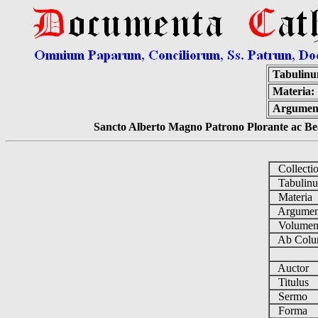
Tabulinu
Materia:
Argumen
Sancto Alberto Magno Patrono Plorante ac Bea
Collecti
Tabulin
Materia
Argume
Volume
Ab Colu
Auctor
Titulus
Sermo
Forma