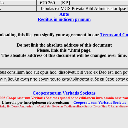
udo
670.260 [KB]
is
Tabulas ex MGS Privata Bibl Administator Ipse 
Ante
Reditus in indicem primum
loading this file, you signify your agreement to our
Terms and Co
Do not link the absolute address of this document
Please, link this *.html page.
The absolute address of this document will be changed over time.
us consilium hoc aut opus hoc, dissolvetur; si vero ex Deo est, non pot
ν η βουλη αυτη η το εργον τουτο καταλυθησεται ει δε εκ θεου εστιν 
Cooperatorum Veritatis Societas
006 Cooperatorum Veritatis Societas quoad hanc editionem iura omnia asservan
Litterula per inscriptionem electronicam:
Cooperatorum Veritatis Societas
lesia, ibi Deus» Ambrosius ... «Amici Veri Ecclesiae Traditionalistae Sunt.» Divus Pius X Papa: «
Notre 