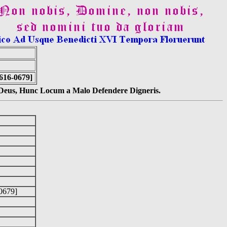
616-0679]
s Deus, Hunc Locum a Malo Defendere Digneris.
-0679]