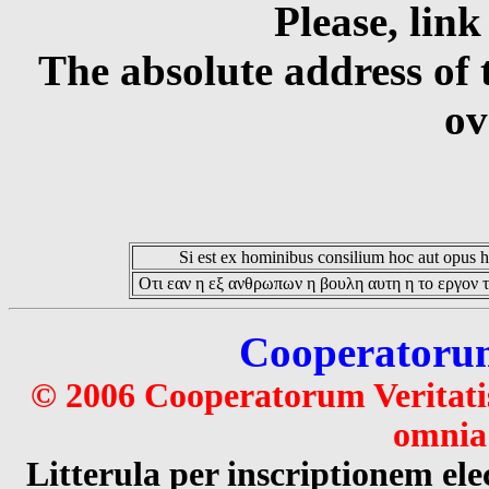
Please, link
The absolute address of 
ov
Si est ex hominibus consilium hoc aut opus hoc
Οτι εαν η εξ ανθρωπων η βουλη αυτη η το εργον τ
Cooperatorum 
© 2006 Cooperatorum Veritatis
omnia 
Litterula per inscriptionem 