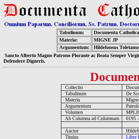
Tabulinum:
Documenta Catholic
Materia:
MIGNE JP
Argumentum:
Hildefonsus Toletanus
Sancto Alberto Magno Patrono Plorante ac Beata Semper Virgin
Defendere Digneris.
Documen
Collectio
Docume
Tabulinum
De Scri
Materia
Migne
Argumentum
Patrolo
Volumen
MPL0
Ab Columna ad Culumnam
0195 -
Auctor
Hildefo
Titulus
Liber D