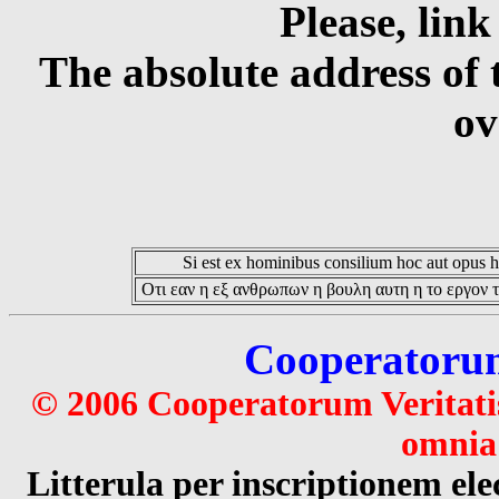
Please, link
The absolute address of 
ov
Si est ex hominibus consilium hoc aut opus hoc
Οτι εαν η εξ ανθρωπων η βουλη αυτη η το εργον τ
Cooperatorum 
© 2006 Cooperatorum Veritatis
omnia 
Litterula per inscriptionem 