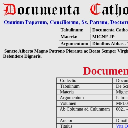
Tabulinum:
Documenta Catho
Materia:
MIGNE JP
Argumentum:
Dinothus Abbas - 
Sancto Alberto Magno Patrono Plorante ac Beata Semper Virgin
Defendere Digneris.
Documen
Collectio
Docume
Tabulinum
De Scri
Materia
Migne
Argumentum
Patrolo
Volumen
MPL0
Ab Columna ad Culumnam
0021 -
Auctor
Dinoth
Titulus
Vita O