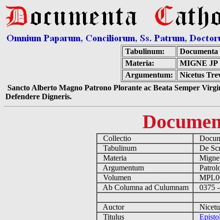
Tabulinum:
Documenta 
Materia:
MIGNE JP
Argumentum:
Nicetus Trev
Sancto Alberto Magno Patrono Plorante ac Beata Semper Virgin
Defendere Digneris.
Documen
Collectio
Docume
Tabulinum
De Scri
Materia
Migne
Argumentum
Patrolo
Volumen
MPL0
Ab Columna ad Culumnam
0375 -
Auctor
Nicetus
Titulus
Episto