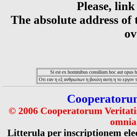
Please, link
The absolute address of 
ov
Si est ex hominibus consilium hoc aut opus hoc
Οτι εαν η εξ ανθρωπων η βουλη αυτη η το εργον τ
Cooperatorum 
© 2006 Cooperatorum Veritatis
omnia 
Litterula per inscriptionem 