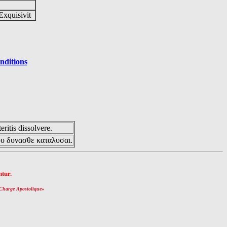
Exquisivit
nditions
eritis dissolvere.
ου δυνασθε καταλυσαι.
tur.
Charge Apostolique
»