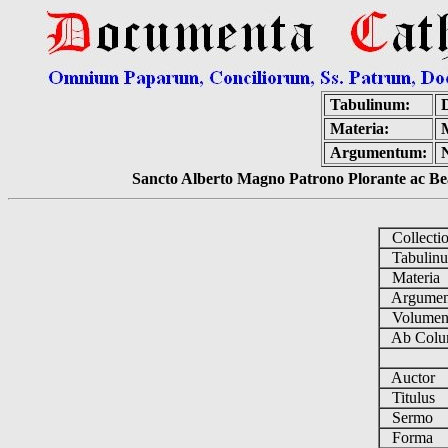
Tabulinum:
Materia:
Argumentum:
Sancto Alberto Magno Patrono Plorante ac Bea
Collecti
Tabulin
Materia
Argume
Volume
Ab Colu
Auctor
Titulus
Sermo
Forma