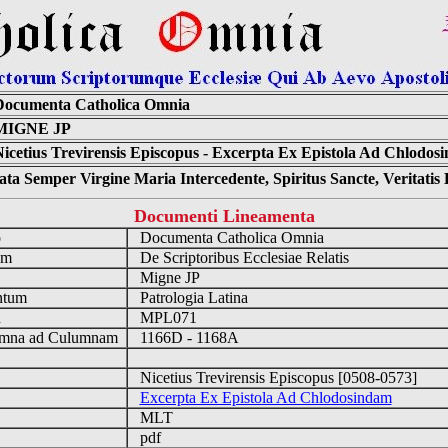
Documenta Catholica Omnia
MIGNE JP
Nicetius Trevirensis Episcopus - Excerpta Ex Epistola Ad Chlodos
ta Semper Virgine Maria Intercedente, Spiritus Sancte, Veritati
Documenti Lineamenta
o
Documenta Catholica Omnia
um
De Scriptoribus Ecclesiae Relatis
Migne JP
ntum
Patrologia Latina
n
MPL071
mna ad Culumnam
1166D - 1168A
Nicetius Trevirensis Episcopus [0508-0573]
Excerpta Ex Epistola Ad Chlodosindam
MLT
pdf