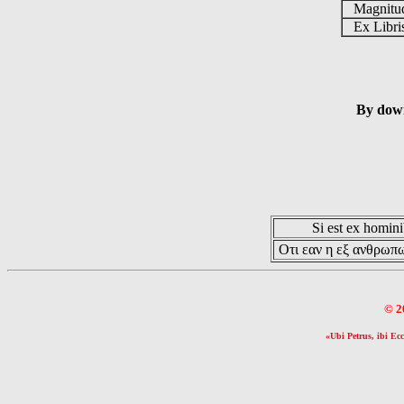
Magnit
Ex Libr
By down
Si est ex hominib
Οτι εαν η εξ ανθρωπω
© 2
«Ubi Petrus, ibi Ecc