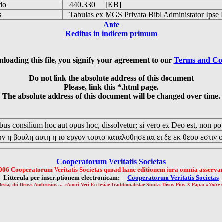
udo
440.330 [KB]
is
Tabulas ex MGS Privata Bibl Administator Ipse 
Ante
Reditus in indicem primum
loading this file, you signify your agreement to our
Terms and Co
Do not link the absolute address of this document
Please, link this *.html page.
The absolute address of this document will be changed over time.
us consilium hoc aut opus hoc, dissolvetur; si vero ex Deo est, non pot
ν η βουλη αυτη η το εργον τουτο καταλυθησεται ει δε εκ θεου εστιν 
Cooperatorum Veritatis Societas
006 Cooperatorum Veritatis Societas quoad hanc editionem iura omnia asservan
Litterula per inscriptionem electronicam:
Cooperatorum Veritatis Societas
lesia, ibi Deus» Ambrosius ... «Amici Veri Ecclesiae Traditionalistae Sunt.» Divus Pius X Papa: «
Notre 