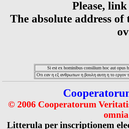
Please, link
The absolute address of 
ov
Si est ex hominibus consilium hoc aut opus hoc
Οτι εαν η εξ ανθρωπων η βουλη αυτη η το εργον τ
Cooperatorum 
© 2006 Cooperatorum Veritatis
omnia 
Litterula per inscriptionem 