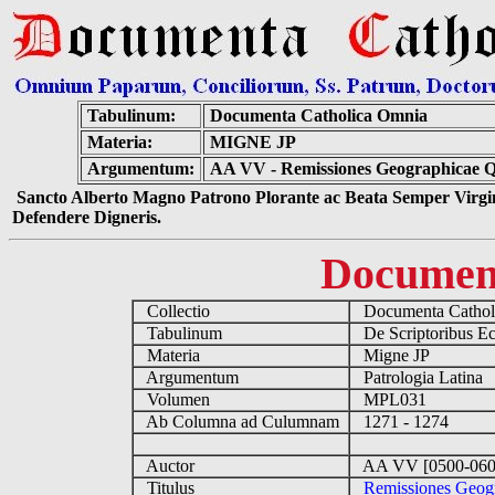
Tabulinum:
Documenta Catholica Omnia
Materia:
MIGNE JP
Argumentum:
AA VV - Remissiones Geographicae
Sancto Alberto Magno Patrono Plorante ac Beata Semper Virgin
Defendere Digneris.
Documen
Collectio
Documenta Cathol
Tabulinum
De Scriptoribus Ec
Materia
Migne JP
Argumentum
Patrologia Latina
Volumen
MPL031
Ab Columna ad Culumnam
1271 - 1274
Auctor
AA VV [0500-06
Titulus
Remissiones Geo