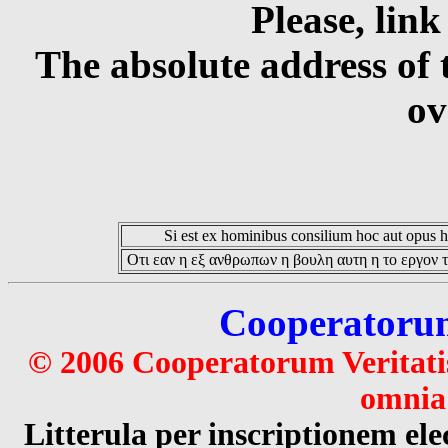
Please, link
The absolute address of 
ov
Si est ex hominibus consilium hoc aut opus hoc
Οτι εαν η εξ ανθρωπων η βουλη αυτη η το εργον τ
Cooperatorum 
© 2006 Cooperatorum Veritatis
omnia 
Litterula per inscriptionem 