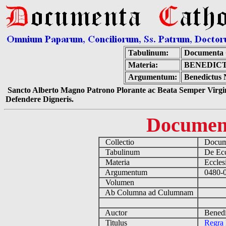
Tabulinum:
Documenta 
Materia:
BENEDICT
Argumentum:
Benedictus 
Sancto Alberto Magno Patrono Plorante ac Beata Semper Virgin
Defendere Digneris.
Documen
Collectio
Docume
Tabulinum
De Eccl
Materia
Ecclesi
Argumentum
0480-05
Volumen
Ab Columna ad Culumnam
Auctor
Benedic
Titulus
Regra 