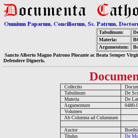
Tabulinum:
Do
Materia:
B
Argumentum:
Bo
Sancto Alberto Magno Patrono Plorante ac Beata Semper Virgin
Defendere Digneris.
Documen
Collectio
Docume
Tabulinum
De Scri
Materia
De Lati
Argumentum
0480-05
Volumen
Ab Columna ad Culumnam
Auctor
Boethi
Titulus
De Mu