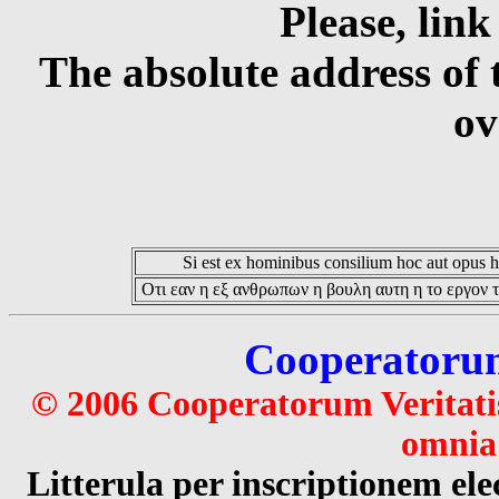
Please, link
The absolute address of 
ov
Si est ex hominibus consilium hoc aut opus hoc
Οτι εαν η εξ ανθρωπων η βουλη αυτη η το εργον τ
Cooperatorum 
© 2006 Cooperatorum Veritatis
omnia 
Litterula per inscriptionem 