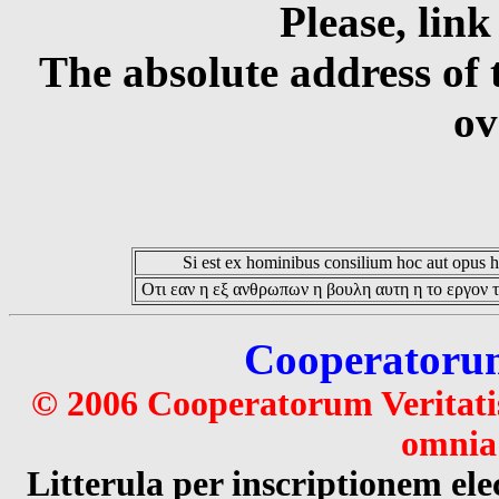
Please, link
The absolute address of 
ov
Si est ex hominibus consilium hoc aut opus hoc
Οτι εαν η εξ ανθρωπων η βουλη αυτη η το εργον τ
Cooperatorum 
© 2006 Cooperatorum Veritatis
omnia 
Litterula per inscriptionem 