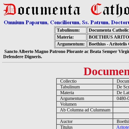
Tabulinum:
Documenta Catholi
Materia:
BOETHIUS ARITO
Argumentum:
Boethius - Aritoteli
Sancto Alberto Magno Patrono Plorante ac Beata Semper Virgin
Defendere Digneris.
Documen
Collectio
Docume
Tabulinum
De Scri
Materia
De Lati
Argumentum
0480-05
Volumen
Ab Columna ad Culumnam
Auctor
Boethi
Titulus
Aritot