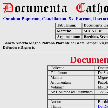
Tabulinum:
Documenta Ca
Materia:
MIGNE JP
Argumentum:
Boethius. Seve
Sancto Alberto Magno Patrono Plorante ac Beata Semper Virgin
Defendere Digneris.
Documen
Collectio
Docume
Tabulinum
De Scri
Materia
Migne
Argumentum
Patrolo
Volumen
MPL0
Ab Columna ad Culumnam
1223 -
Auctor
Boethiu
Titulus
De Dis