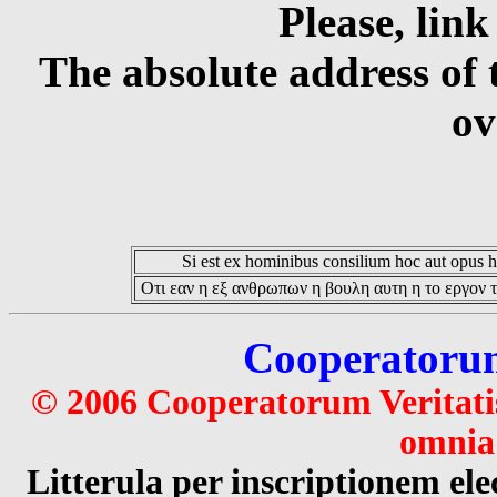
Please, link
The absolute address of 
ov
Si est ex hominibus consilium hoc aut opus hoc
Οτι εαν η εξ ανθρωπων η βουλη αυτη η το εργον τ
Cooperatorum 
© 2006 Cooperatorum Veritatis
omnia 
Litterula per inscriptionem 