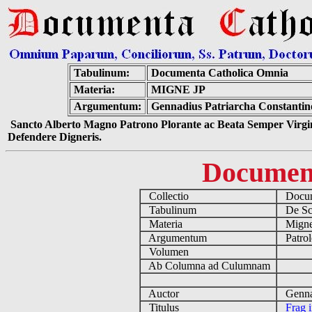
Tabulinum:
Documenta Catholica Omnia
Materia:
MIGNE JP
Argumentum:
Gennadius Patriarcha Constantin
Sancto Alberto Magno Patrono Plorante ac Beata Semper Virgin
Defendere Digneris.
Documen
Collectio
Docume
Tabulinum
De Scri
Materia
Migne
Argumentum
Patrol
Volumen
Ab Columna ad Culumnam
Auctor
Gennadi
Titulus
Frag 