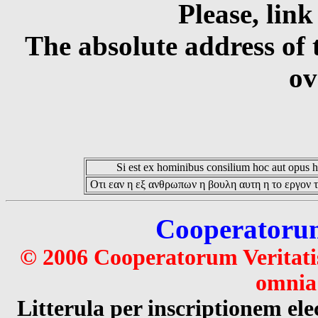
Please, link
The absolute address of 
ov
Si est ex hominibus consilium hoc aut opus hoc
Οτι εαν η εξ ανθρωπων η βουλη αυτη η το εργον τ
Cooperatorum 
© 2006 Cooperatorum Veritatis
omnia 
Litterula per inscriptionem 