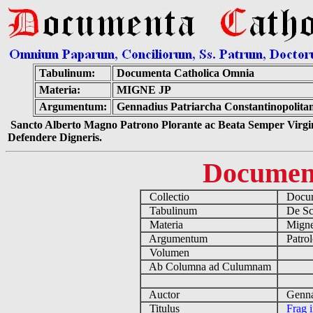
Tabulinum:
Documenta Catholica Omnia
Materia:
MIGNE JP
Argumentum:
Gennadius Patriarcha Constantinopolita
Sancto Alberto Magno Patrono Plorante ac Beata Semper Virgin
Defendere Digneris.
Documen
Collectio
Docume
Tabulinum
De Scri
Materia
Migne
Argumentum
Patrol
Volumen
Ab Columna ad Culumnam
Auctor
Gennadi
Titulus
Frag 