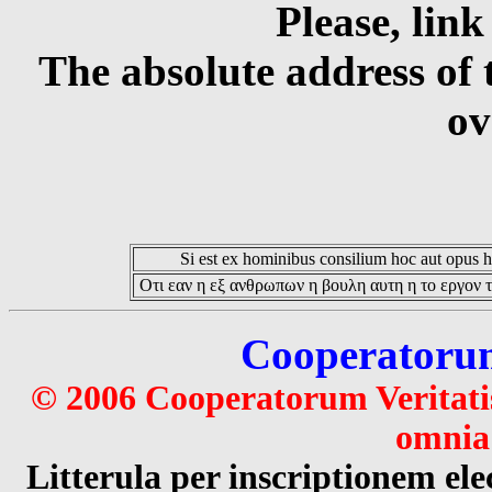
Please, link
The absolute address of 
ov
Si est ex hominibus consilium hoc aut opus hoc
Οτι εαν η εξ ανθρωπων η βουλη αυτη η το εργον τ
Cooperatorum 
© 2006 Cooperatorum Veritatis
omnia 
Litterula per inscriptionem 