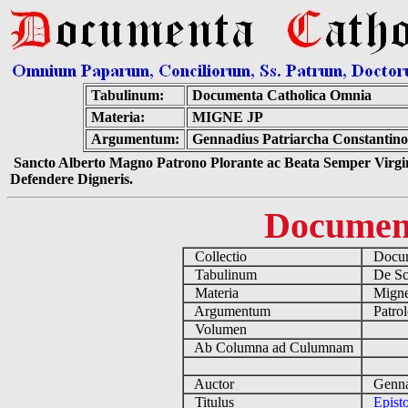
Tabulinum:
Documenta Catholica Omnia
Materia:
MIGNE JP
Argumentum:
Gennadius Patriarcha Constantinop
Sancto Alberto Magno Patrono Plorante ac Beata Semper Virgin
Defendere Digneris.
Documen
Collectio
Docume
Tabulinum
De Scri
Materia
Migne
Argumentum
Patrol
Volumen
Ab Columna ad Culumnam
Auctor
Gennadi
Titulus
Epist