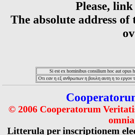
Please, link
The absolute address of 
ov
Si est ex hominibus consilium hoc aut opus hoc
Οτι εαν η εξ ανθρωπων η βουλη αυτη η το εργον τ
Cooperatorum 
© 2006 Cooperatorum Veritatis
omnia 
Litterula per inscriptionem 