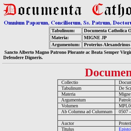
Tabulinum:
Documenta Catholica 
Materia:
MIGNE JP
Argumentum:
Proterius Alexandrinus
Sancto Alberto Magno Patrono Plorante ac Beata Semper Virgin
Defendere Digneris.
Documen
Collectio
Docume
Tabulinum
De Scri
Materia
Migne
Argumentum
Patrolo
Volumen
MPL0
Ab Columna ad Culumnam
0507 -
Auctor
Proteri
Titulus
Epist