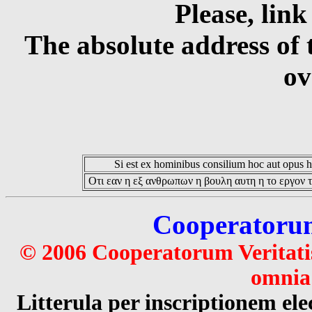
Please, link
The absolute address of 
ov
Si est ex hominibus consilium hoc aut opus hoc
Οτι εαν η εξ ανθρωπων η βουλη αυτη η το εργον τ
Cooperatorum 
© 2006 Cooperatorum Veritatis
omnia 
Litterula per inscriptionem 