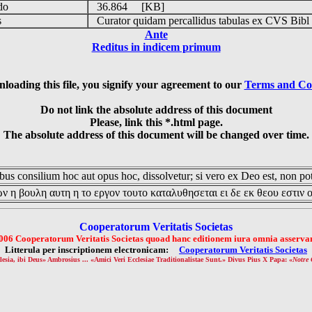
udo
36.864 [KB]
is
Curator quidam percallidus tabulas ex CVS Bibl
Ante
Reditus in indicem primum
loading this file, you signify your agreement to our
Terms and Co
Do not link the absolute address of this document
Please, link this *.html page.
The absolute address of this document will be changed over time.
us consilium hoc aut opus hoc, dissolvetur; si vero ex Deo est, non pot
ν η βουλη αυτη η το εργον τουτο καταλυθησεται ει δε εκ θεου εστιν 
Cooperatorum Veritatis Societas
006 Cooperatorum Veritatis Societas quoad hanc editionem iura omnia asservan
Litterula per inscriptionem electronicam:
Cooperatorum Veritatis Societas
lesia, ibi Deus» Ambrosius ... «Amici Veri Ecclesiae Traditionalistae Sunt.» Divus Pius X Papa: «
Notre 