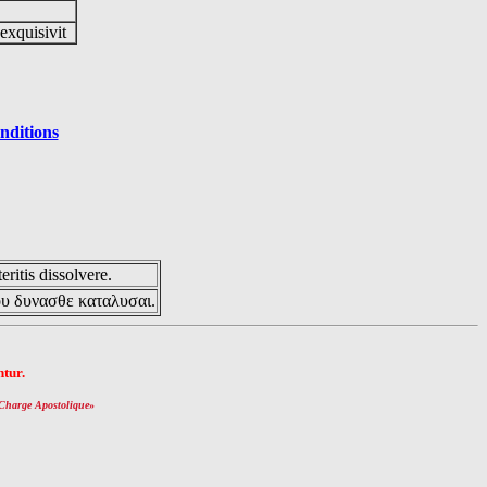
 exquisivit
nditions
eritis dissolvere.
ου δυνασθε καταλυσαι.
tur.
Charge Apostolique
»