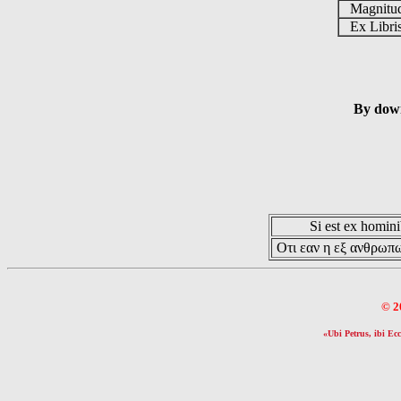
Magnit
Ex Libr
By down
Si est ex hominib
Οτι εαν η εξ ανθρωπω
© 2
«Ubi Petrus, ibi Ecc