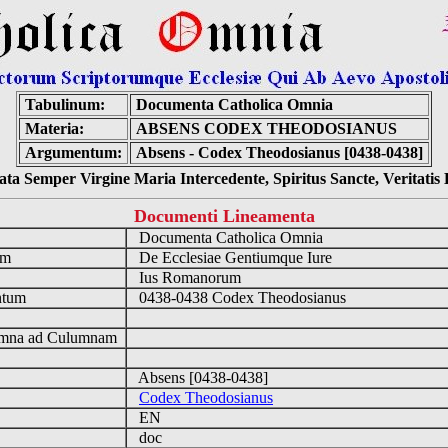
Tabulinum:
Documenta Catholica Omnia
Materia:
ABSENS CODEX THEODOSIANUS
Argumentum:
Absens - Codex Theodosianus [0438-0438]
ta Semper Virgine Maria Intercedente, Spiritus Sancte, Veritati
Documenti Lineamenta
o
Documenta Catholica Omnia
um
De Ecclesiae Gentiumque Iure
Ius Romanorum
ntum
0438-0438 Codex Theodosianus
n
mna ad Culumnam
Absens [0438-0438]
Codex Theodosianus
EN
doc