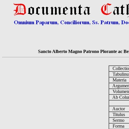
Sancto Alberto Magno Patrono Plorante ac Bea
Collecti
Tabulin
Materia
Argume
Volume
Ab Colu
Auctor
Titulus
Sermo
Forma