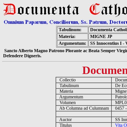
Tabulinum:
Documenta Cathol
Materia:
MIGNE JP
Argumentum:
SS Innocentius I - 
Sancto Alberto Magno Patrono Plorante ac Beata Semper Virgin
Defendere Digneris.
Documen
Collectio
Docume
Tabulinum
De Eccl
Materia
Migne
Argumentum
Patrolo
Volumen
MPL0
Ab Columna ad Culumnam
0457 -
Auctor
SS Inno
Titulus
Vita O