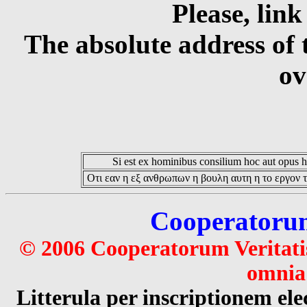
Please, link
The absolute address of 
ov
Si est ex hominibus consilium hoc aut opus hoc
Οτι εαν η εξ ανθρωπων η βουλη αυτη η το εργον τ
Cooperatorum 
© 2006 Cooperatorum Veritatis
omnia 
Litterula per inscriptionem 