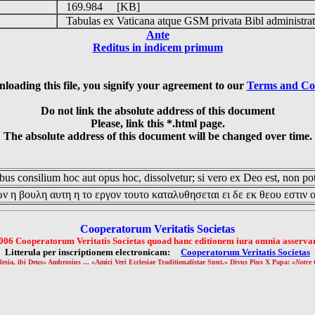
169.984 [KB]
Tabulas ex Vaticana atque GSM privata Bibl administrat
Ante
Reditus in indicem primum
loading this file, you signify your agreement to our
Terms and Co
Do not link the absolute address of this document
Please, link this *.html page.
The absolute address of this document will be changed over time.
us consilium hoc aut opus hoc, dissolvetur; si vero ex Deo est, non pot
ν η βουλη αυτη η το εργον τουτο καταλυθησεται ει δε εκ θεου εστιν 
Cooperatorum Veritatis Societas
006 Cooperatorum Veritatis Societas quoad hanc editionem iura omnia asservan
Litterula per inscriptionem electronicam:
Cooperatorum Veritatis Societas
lesia, ibi Deus» Ambrosius ... «Amici Veri Ecclesiae Traditionalistae Sunt.» Divus Pius X Papa: «
Notre 