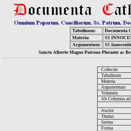
Tabulinum:
Documenta C
Materia:
SS INNOCE
Argumentum:
SS Innocentiu
Sancto Alberto Magno Patrono Plorante ac Bea
Collectio
Tabulinum
Materia
Argumentum
Volumen
Ab Columna a
Auctor
Titulus
Sermo
Forma