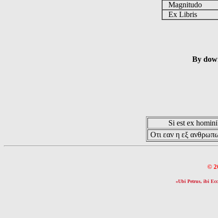
Magnitudo
Ex Libris
By down
Si est ex hominib
Οτι εαν η εξ ανθρωπω
© 2
«Ubi Petrus, ibi Ecc