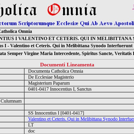
atholica Omnia
NTIUS I VALENTINO ET CETERIS. QUI IN MELIBITTAN
s I - Valentino et Ceteris. Qui in Melibittana Synodo Interfuerunt
ta Semper Virgine Maria Intercedente, Spiritus Sancte, Veritati
Documenti Lineamenta
Documenta Catholica Omnia
De Ecclesiae Magisterio
Magisterium Paparum
0401-0417 Innocentius I, Sanctus
d Culumnam
SS Innocentius I [0401-0417]
Valentino et Ceteris. Qui in Melibittana Synodo Interfue
LT
doc