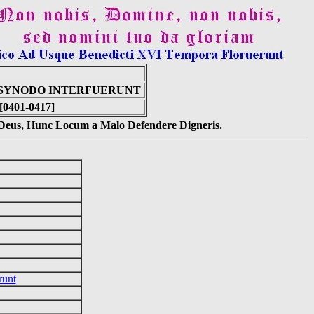
A SYNODO INTERFUERUNT
 [0401-0417]
s Deus, Hunc Locum a Malo Defendere Digneris.
runt