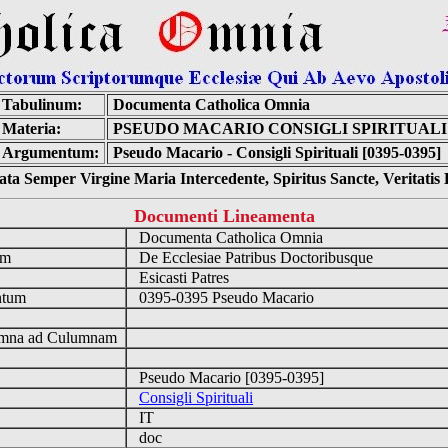
Tabulinum:
Documenta Catholica Omnia
Materia:
PSEUDO MACARIO CONSIGLI SPIRITUALI
Argumentum:
Pseudo Macario - Consigli Spirituali [0395-0395]
ta Semper Virgine Maria Intercedente, Spiritus Sancte, Veritati
Documenti Lineamenta
o
Documenta Catholica Omnia
um
De Ecclesiae Patribus Doctoribusque
Esicasti Patres
ntum
0395-0395 Pseudo Macario
n
mna ad Culumnam
Pseudo Macario [0395-0395]
Consigli Spirituali
IT
doc