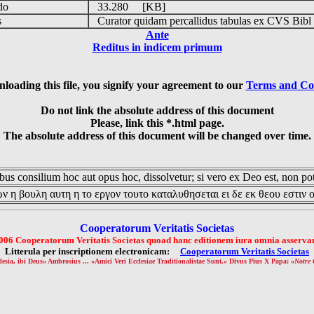
udo
33.280 [KB]
is
Curator quidam percallidus tabulas ex CVS Bibl
Ante
Reditus in indicem primum
loading this file, you signify your agreement to our
Terms and Co
Do not link the absolute address of this document
Please, link this *.html page.
The absolute address of this document will be changed over time.
us consilium hoc aut opus hoc, dissolvetur; si vero ex Deo est, non pot
ν η βουλη αυτη η το εργον τουτο καταλυθησεται ει δε εκ θεου εστιν 
Cooperatorum Veritatis Societas
006 Cooperatorum Veritatis Societas quoad hanc editionem iura omnia asservan
Litterula per inscriptionem electronicam:
Cooperatorum Veritatis Societas
lesia, ibi Deus» Ambrosius ... «Amici Veri Ecclesiae Traditionalistae Sunt.» Divus Pius X Papa: «
Notre 