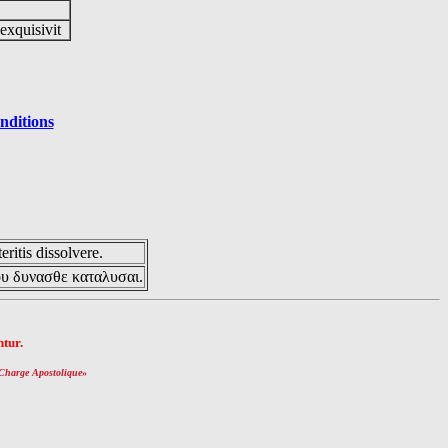
 exquisivit
nditions
eritis dissolvere.
ου δυνασθε καταλυσαι.
tur.
Charge Apostolique
»