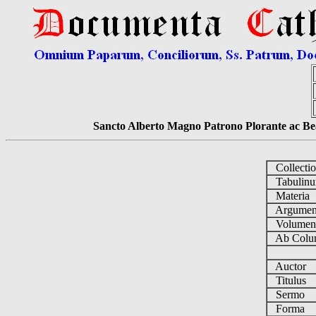
Sancto Alberto Magno Patrono Plorante ac Bea
Collecti
Tabulin
Materia
Argume
Volume
Ab Colu
Auctor
Titulus
Sermo
Forma