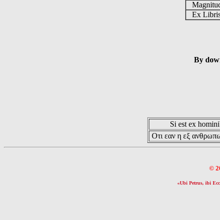
Magnit
Ex Libr
By down
Si est ex hominib
Οτι εαν η εξ ανθρωπω
© 2
«Ubi Petrus, ibi Ecc