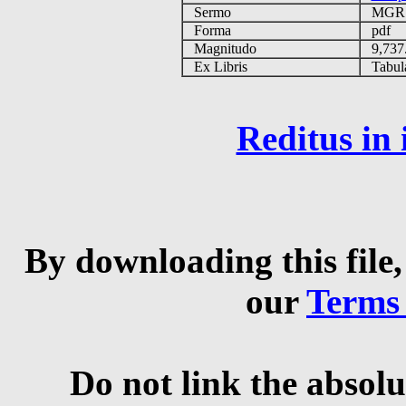
Sermo
MG
Forma
pdf
Magnitudo
9,737
Ex Libris
Tabulas
Reditus in
By downloading this file,
our
Terms
Do not link the absolu