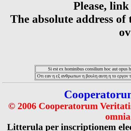
Please, link
The absolute address of 
ov
Si est ex hominibus consilium hoc aut opus hoc
Οτι εαν η εξ ανθρωπων η βουλη αυτη η το εργον τ
Cooperatorum 
© 2006 Cooperatorum Veritatis
omnia 
Litterula per inscriptionem 